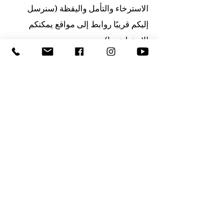
الاسترخاء والتأمل واليقظة (سنرسل
إليكم قريبًا روابط إلى مواقع يمكنكم
الاستعانة بها).
8. إذا لزم الأمر، حاولوا الحصول على
الدعم من الأصدقاء والعائلة. من المهم
الاستفادة من الشبكات الاجتماعية لإثراء
بعضها البعض وليس لنشر الذُعر.
9. ابقوا على اتصال مع العائلة
والأصدقاء المنعزلين أو الأكبر سنًا (الآباء
والأجداد)، حتى إذا لم يكن لديكم تواصل
مباشر معهم. تراسلوا ما بينكم الصور
ومقاطع الفيديو والرسائل التي من شأنها
أن تشجعهم. كل هذه الأمور تساعدهم في
فترة انعزالهم، وتزيد الشعور بالقدرة