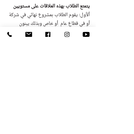
يتمتع الطلاب بهذه العلاقات على مستويين
ألأول: يقوم الطلاب بمشروع نهائي في شركة
أو في قطاع عام أو خاص وبذلك يبنون
العلاقات
ألثاني: هناك أعضاء لجان وخريجين متوجدين
في مراكز كبيرة ومهمة, والعلاقات معهم حتما
ستؤدي إلى فوائد كبيرة .
لتفاصيل إضافية توجه للموقع الرئيسي