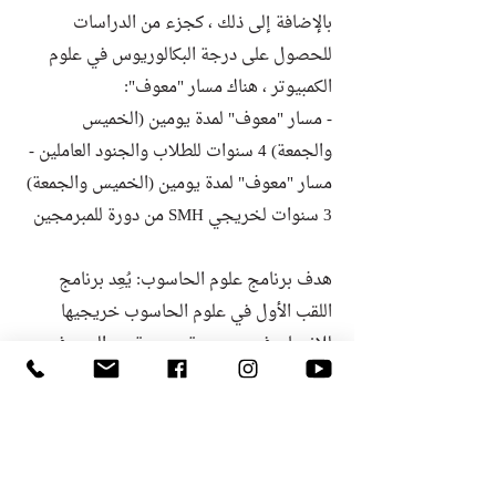
بالإضافة إلى ذلك ، كجزء من الدراسات
للحصول على درجة البكالوريوس في علوم
الكمبيوتر ، هناك مسار "معوف":
- مسار "معوف" لمدة يومين (الخميس
والجمعة) 4 سنوات للطلاب والجنود العاملين -
مسار "معوف" لمدة يومين (الخميس والجمعة)
3 سنوات لخريجي SMH من دورة للمبرمجين
هدف برنامج علوم الحاسوب: يُعِد برنامج
اللقب الأول في علوم الحاسوب خريجيها
للاندماج في مجموعة متنوعة من المهن في
هذا المجال التي تقدمها صناعات التكنولوجيا
الفائقة، وكذلك لمواصلة دراساتهم للحصول
على درجات الدراسات العليا والبحث العلمي.
تركز الشهادة في علوم الكمبيوتر على نقل